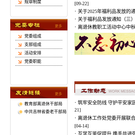
规章制度
[09-22]
·
关于2025年福利品发放的
·
关于福利品发放通知（三
·
更多
离退休教职工活动中心中
党委组成
支部组成
活动安排
党委职能
更多
·
筑牢安全防线 守护平安家
教育部离退休干部局
21]
中共吉林省委老干部局
·
离退休工作处党委开展联
[04-14]
·
互学互鉴促提升 携手共进